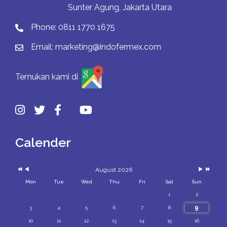
Sunter Agung, Jakarta Utara
Phone:
0811 1770 1675
Email:
marketing@indofermex.com
Temukan kami di
Previous
Previous
Next
Next
Year
Month
Month
Year
Calender
August 2026
Mon
Tue
Wed
Thu
Fri
Sat
Sun
1
2
9
3
4
5
6
7
8
10
11
12
13
14
15
16