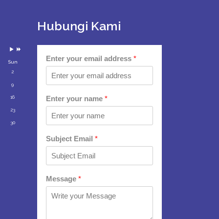
Next
Next
Month
Year
Hubungi Kami
Enter your email address
*
Sun
2
9
16
Enter your name
*
23
30
Subject Email
*
Message
*