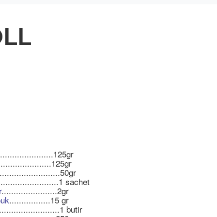
OLL
.....................125gr
...................125gr
.........................50gr
..........................1 sachet
r
.......................2gr
uk
.................15 gr
........................1 butir