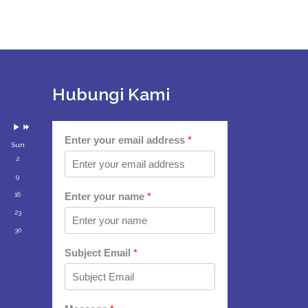
Next
Next
Month
Year
Hubungi Kami
Enter your email address
*
Sun
2
9
16
Enter your name
*
23
30
Subject Email
*