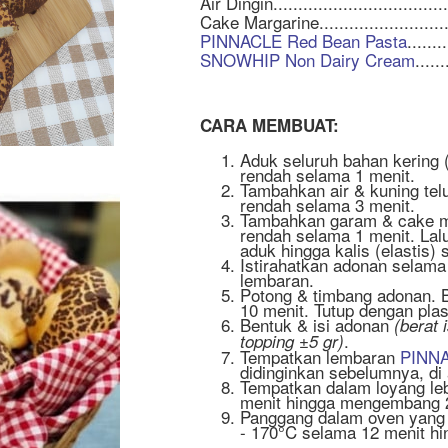
Air Dingin..................................
Cake Margarine...........................
PINNACLE Red Bean Pasta
.......
SNOWHIP Non Dairy Cream
......
CARA MEMBUAT:
Aduk seluruh bahan kering 
rendah selama 1 menit.
Tambahkan air & kuning tel
rendah selama 3 menit.
Tambahkan garam & cake m
rendah selama 1 menit. Lal
aduk hingga kalis (elastis)
Istirahatkan adonan selama 
lembaran.
Potong & timbang adonan. B
10 menit. Tutup dengan plas
Bentuk & isi adonan
(berat 
.
topping ±5 gr)
Tempatkan lembaran
PINNA
didinginkan sebelumnya, di 
Tempatkan dalam loyang leb
menit hingga mengembang 
Panggang dalam oven yang 
- 170°C selama 12 menit hi