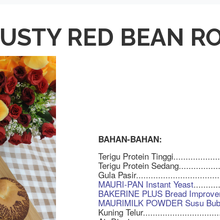
USTY RED BEAN R
BAHAN-BAHAN:
Terigu Protein Tinggi....................
Terigu Protein Sedang...................
Gula Pasir..................................
MAURI-PAN Instant Yeast
.........
BAKERINE PLUS Bread Improve
MAURIMILK POWDER Susu Bub
Kuning Telur................................