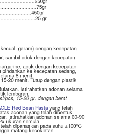
........................250gr
.......................75gr
......................450gr
........................25 gr
(kecuali garam) dengan kecepatan
ur, sambil aduk dengan kecepatan
argarine, aduk dengan kecepatan
u pindahkan ke kecepatan sedang,
 selama 8 menit.
15-20 menit. Tutup dengan plastik
ulatkan. Istirahatkan adonan selama
tik lembaran.
isi/pcs, 15-20 gr, dengan berat
CLE Red Bean Pasta
yang telah
atas adonan yang telah dibentuk.
ar, istirahatkan adonan selama 60-90
2x ukuran semula.
telah dipanaskan pada suhu ±160°C
ngga matang kecoklatan.